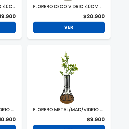
O 40C
FLORERO DECO VIDRIO 40CM 31
0014
19.900
$20.900
VER
DRIO 2
FLORERO METAL/MAD/VIDRIO 4
8109 17CM
10.900
$9.900