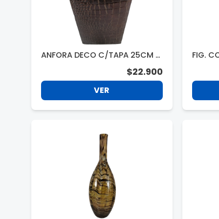
ANFORA DECO C/TAPA 25CM 3
FIG. C
72360
$22.900
VER