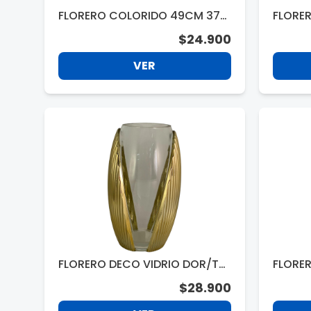
FLORERO COLORIDO 49CM 372
FLORER
258
CM 37
$24.900
VER
FLORERO DECO VIDRIO DOR/TR
FLORE
ANS 26.5CM 10332
NEGRA
$28.900