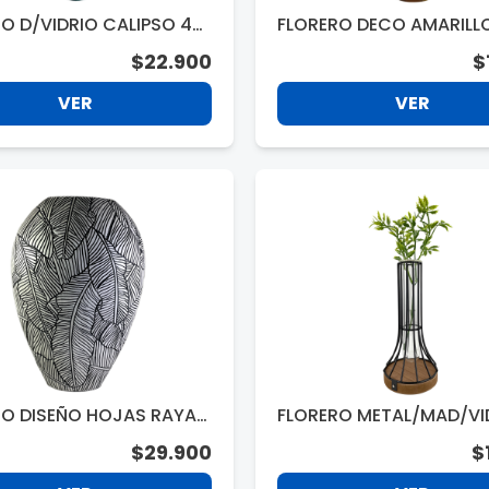
O D/VIDRIO CALIPSO 40
FLORERO DECO AMARILL
2264
M 360810
$22.900
$
VER
VER
RO DISEÑO HOJAS RAYAS
FLORERO METAL/MAD/VI
S 30CM. 1025A
0.2CM 48108
$29.900
$