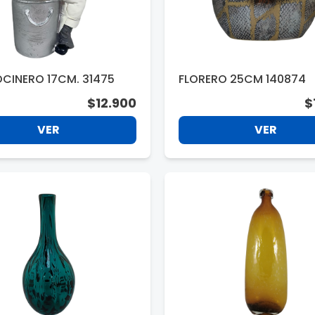
OCINERO 17CM. 31475
FLORERO 25CM 140874
$12.900
$
VER
VER