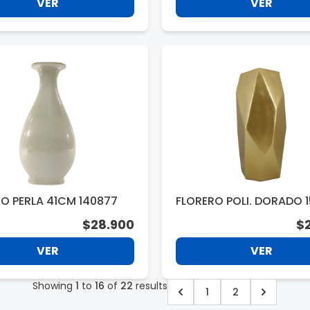
VER
VER
O PERLA 41CM 140877
FLORERO POLI. DORADO 1
X28CM. 276746
$28.900
$
VER
VER
Showing
1
to
16
of
22
results
1
2