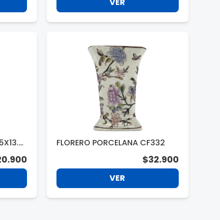
VER
5X13.5
FLORERO PORCELANA CF332
20.900
$32.900
VER