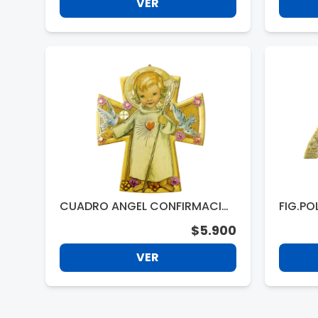
VER
CUADRO ANGEL CONFIRMACIO
FIG.PO
N O BAUTIZO F1347
$5.900
VER