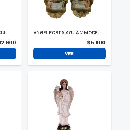
204
ANGEL PORTA AGUA 2 MODELO
S BLG54982
12.900
$5.900
VER