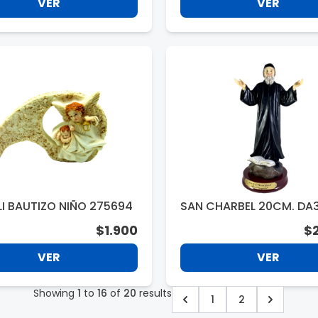
VER
VER
LI BAUTIZO NIÑO 275694
SAN CHARBEL 20CM. DA
$1.900
$
VER
VER
Showing
1
to
16
of
20
results
1
2