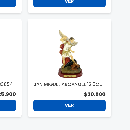
VER
33654
SAN MIGUEL ARCANGEL 12.5CM.
33122
25.900
$20.900
VER