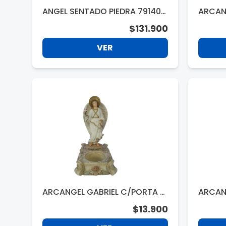
ANGEL SENTADO PIEDRA 791407
ARCANG
4 39.5X31.5X49CM
3142
$131.900
VER
ARCANGEL GABRIEL C/PORTA V
ARCANG
ELA 17CM 52053
32
$13.900