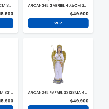
CM 331
ARCANGEL GABRIEL 40.5CM 331
48
18.900
$49.900
VER
M 3313
ARCANGEL RAFAEL 33138MA 40.
5CM
18.900
$49.900