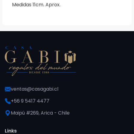
Medidas 11cm. Aprox.
ventas@casagabi.cl
+56 9 5417 4477
Maipú #269, Arica - Chile
Links